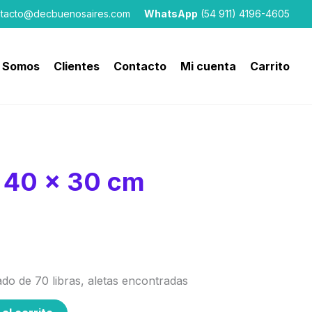
tacto@decbuenosaires.com
WhatsApp
(54 911) 4196-4605
 Somos
Clientes
Contacto
Mi cuenta
Carrito
 40 x 30 cm
do de 70 libras, aletas encontradas