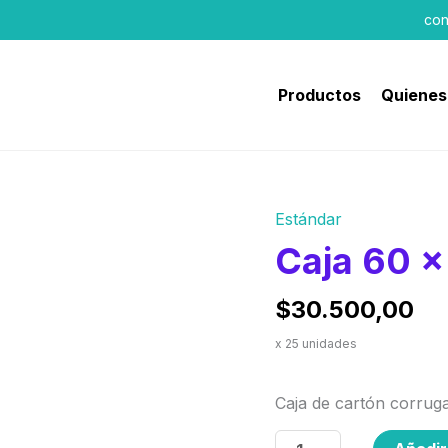
con
Productos
Quienes
Estándar
Caja
60
Caja 60 x
x
40
$
30.500,00
x
x 25 unidades
30
cm
Caja de cartón corruga
cantidad